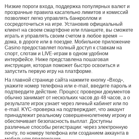
Низкие пороги входа, поддержка популярных валют и
прозрачные правила касательно лимитов и комиссий
позволяют легко управлять банкроллом и
сосредоточиться на игре. Установив официальный
клиент на своем смартфоне или планшете, вы сможете
играть и управлять своим счетом в любое время —
дома, в дороге или в поездке. Мобильное приложение
Casino предоставляет полный доступ к ставкам на
спорт, слотам и LIVE-играм в одном удобном
интерфейсе. Ниже представлена пошаговая
инструкция, которая поможет быстро освоиться и
запустить первую игру на платформе.
На главной странице сайта нажмите кнопку «Вход»,
укажите номер телефона или e‑mail, введите пароль и
подтвердите действие. Процесс проверки документов
обычно занимает от нескольких часов до 48 часов, а о
результате игрок узнает через личный кабинет или по
e‑mail. KYC-проверка на подтверждает, что аккаунт
принадлежит реальному совершеннолетнему игроку и
обеспечивает безопасность выплат. Доступны
различные способы регистрации: через электронную
почту, по номеру телефона или созданием аккаунта в