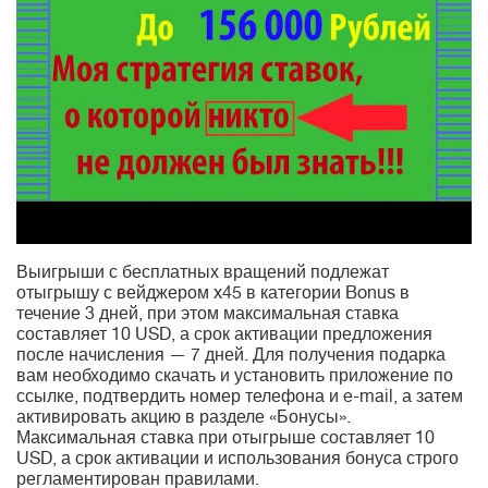
Выигрыши с бесплатных вращений подлежат
отыгрышу с вейджером x45 в категории Bonus в
течение 3 дней, при этом максимальная ставка
составляет 10 USD, а срок активации предложения
после начисления — 7 дней. Для получения подарка
вам необходимо скачать и установить приложение по
ссылке, подтвердить номер телефона и e‑mail, а затем
активировать акцию в разделе «Бонусы».
Максимальная ставка при отыгрыше составляет 10
USD, а срок активации и использования бонуса строго
регламентирован правилами.