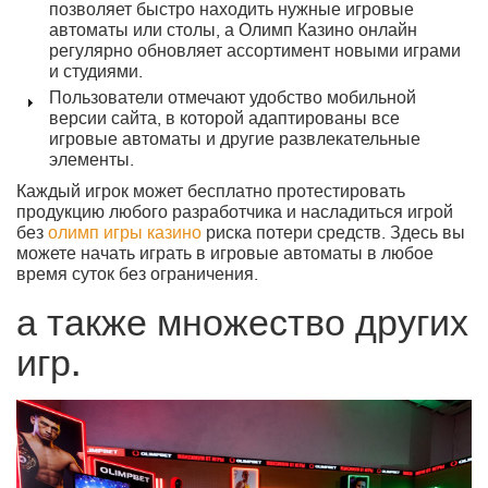
позволяет быстро находить нужные игровые
автоматы или столы, а Олимп Казино онлайн
регулярно обновляет ассортимент новыми играми
и студиями.
Пользователи отмечают удобство мобильной
версии сайта, в которой адаптированы все
игровые автоматы и другие развлекательные
элементы.
Каждый игрок может бесплатно протестировать
продукцию любого разработчика и насладиться игрой
без
олимп игры казино
риска потери средств. Здесь вы
можете начать играть в игровые автоматы в любое
время суток без ограничения.
а также множество других
игр.