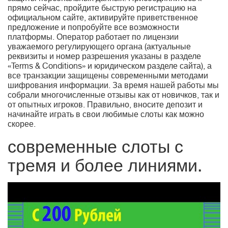
прямо сейчас, пройдите быструю регистрацию на
официальном сайте, активируйте приветственное
предложение и попробуйте все возможности
платформы. Оператор работает по лицензии
уважаемого регулирующего органа (актуальные
реквизиты и номер разрешения указаны в разделе
«Terms & Conditions» и юридическом разделе сайта), а
все транзакции защищены современными методами
шифрования информации. За время нашей работы мы
собрали многочисленные отзывы как от новичков, так и
от опытных игроков. Правильно, вносите депозит и
начинайте играть в свои любимые слоты как можно
скорее.
современные слоты с
тремя и более линиями.