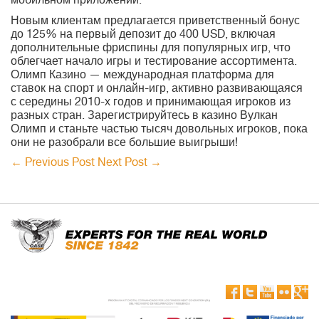
мобильном приложении.
Новым клиентам предлагается приветственный бонус
до 125% на первый депозит до 400 USD, включая
дополнительные фриспины для популярных игр, что
облегчает начало игры и тестирование ассортимента.
Олимп Казино — международная платформа для
ставок на спорт и онлайн-игр, активно развивающаяся
с середины 2010-х годов и принимающая игроков из
разных стран. Зарегистрируйтесь в казино Вулкан
Олимп и станьте частью тысяч довольных игроков, пока
они не разобрали все большие выигрыши!
←
Previous Post
Next Post
→