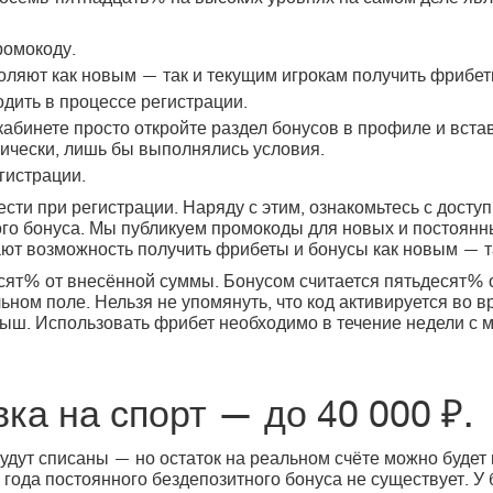
ромокоду.
ляют как новым — так и текущим игрокам получить фрибет
дить в процессе регистрации.
абинете просто откройте раздел бонусов в профиле и вста
тически, лишь бы выполнялись условия.
гистрации.
ти при регистрации. Наряду с этим, ознакомьтесь с дост
го бонуса. Мы публикуем промокоды для новых и постоянн
ют возможность получить фрибеты и бонусы как новым — т
есят% от внесённой суммы. Бонусом считается пятьдесят% 
ьном поле. Нельзя не упомянуть, что код активируется во 
рыш. Использовать фрибет необходимо в течение недели с 
ка на спорт — до 40 000 ₽.
дут списаны — но остаток на реальном счёте можно будет 
6 года постоянного бездепозитного бонуса не существует. 