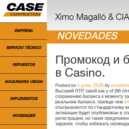
INICIO
Ximo Magalló & CIA.
EMPRESA
NOVEDADES
SERVICIO TÉCNICO
Промокод и 
REPUESTOS
в Casino.
MAQUINARIA USADA
Posted on
5 junio, 2026
by
ecastro
Высокий RTP, такой как у of (96.
сохранению баланса к моменту з
IMPLEMENTOS
реальном балансе, прежде чем
ол
отыгрываются по стандартному в
активации будет опубликован в эт
NOVEDADES
регистрацию, но такие предложен
заранее, чтобы избежать неожида