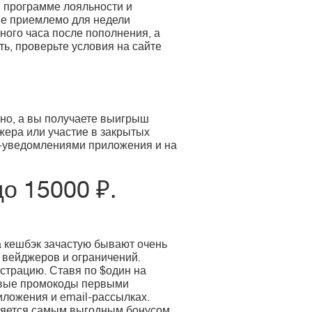
в программе лояльности и
лне приемлемо для недели
дного часа после пополнения, а
ь, проверьте условия на сайте
ино, а вы получаете выигрыш
ера или участие в закрытых
-уведомлениями приложения и на
о 15000 ₽.
на кешбэк зачастую бывают очень
о вейджеров и ограничений.
страцию. Ставя по $один на
новые промокоды первыми
иложения и email-рассылках.
вляется самым выгодным бонусом