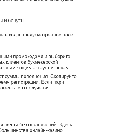
ы и бонусы.
вьте код в предусмотренное поле,
упными промокодами и выберите
ых клиентов букмекерской
ак и имеющим аккаунт игрокам.
от суммы пополнения. Скопируйте
время регистрации. Если пари
момента его получения.
вывести без ограничений. Здесь
У большинства онлайн-казино