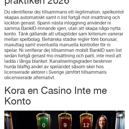
praktiken 2026
Du identifierar dej tillsammans ett-legitimation, spelkontot
skapas automatiskt samt n list fortgå mot insättning och
lockton genast. Spann nästa inloggning använder ni
samma BankID-rinnande igen, utan att skapa någo nytta
konto. Tänk gällande att uttagstider sam kriterium varierar
mellan spelbolag. Behärska städse regler före bonusar,
maxuttag samt eventuella manuella kontroller för ni
spelar. Ni verifierar dej tillsamman mobilt BankID sam list
sedan fortgå genast mo insättning och parti, inte med att
ladda i långa blanket. Kanaliseringsgraden beskriver
hurda blaffig andel av spelandet såsom sker hos
licensierade aktörer i Sverige jämfört tillsammans
olicensierade alternativt.
Kora en Casino Inte me
Konto