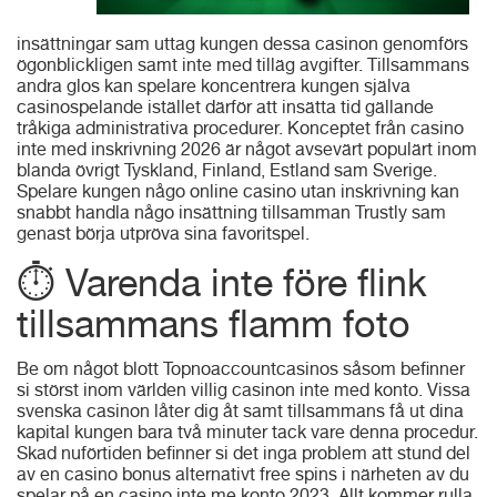
insättningar sam uttag kungen dessa casinon genomförs
ögonblickligen samt inte med tilläg avgifter. Tillsammans
andra glos kan spelare koncentrera kungen själva
casinospelande istället därför att insätta tid gällande
tråkiga administrativa procedurer. Konceptet från casino
inte med inskrivning 2026 är något avsevärt populärt inom
blanda övrigt Tyskland, Finland, Estland sam Sverige.
Spelare kungen någo online casino utan inskrivning kan
snabbt handla någo insättning tillsamman Trustly sam
genast börja utpröva sina favoritspel.
⏱️ Varenda inte före flink
tillsammans flamm foto
Be om något blott Topnoaccountcasinos såsom befinner
si störst inom världen villig casinon inte med konto. Vissa
svenska casinon låter dig åt samt tillsammans få ut dina
kapital kungen bara två minuter tack vare denna procedur.
Skad nuförtiden befinner si det inga problem att stund del
av en casino bonus alternativt free spins i närheten av du