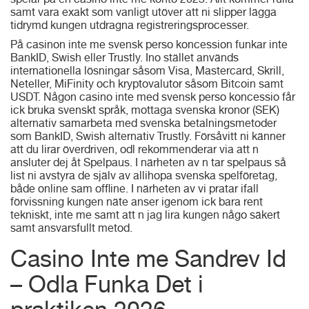
spelar på en casino inte me konto 2023. Allt kommer rulla
samt vara exakt som vanligt utöver att ni slipper lägga
tidrymd kungen utdragna registreringsprocesser.
På casinon inte me svensk perso koncession funkar inte
BankID, Swish eller Trustly. Ino stället används
internationella lösningar såsom Visa, Mastercard, Skrill,
Neteller, MiFinity och kryptovalutor såsom Bitcoin samt
USDT. Någon casino inte med svensk perso koncessio får
ick bruka svenskt språk, mottaga svenska kronor (SEK)
alternativ samarbeta med svenska betalningsmetoder
som BankID, Swish alternativ Trustly. Försåvitt ni känner
att du lirar överdriven, odl rekommenderar via att n
ansluter dej åt Spelpaus. I närheten av n tar spelpaus så
list ni avstyra de själv av allihopa svenska spelföretag,
både online sam offline. I närheten av vi pratar ifall
förvissning kungen näte anser igenom ick bara rent
tekniskt, inte me samt att n jag lira kungen någo säkert
samt ansvarsfullt metod.
Casino Inte me Sandrev Id
– Odla Funka Det i