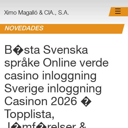
Ximo Magalló & CIA., S.A.
NOVEDADES
B�sta Svenska
språke Online verde
casino inloggning
Sverige inloggning
Casinon 2026 �
Topplista,