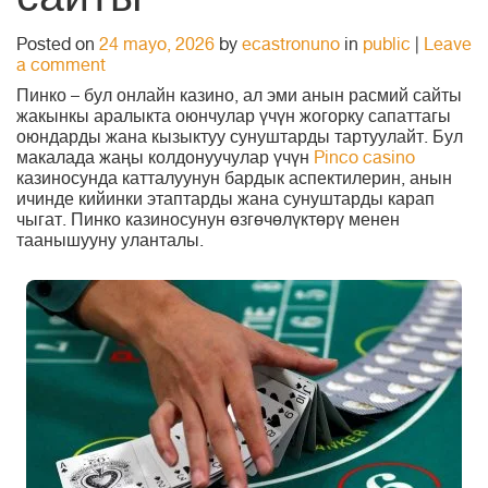
сайты
Posted on
24 mayo, 2026
by
ecastronuno
in
public
|
Leave
a comment
Пинко – бул онлайн казино, ал эми анын расмий сайты
жакынкы аралыкта оюнчулар үчүн жогорку сапаттагы
оюндарды жана кызыктуу сунуштарды тартуулайт. Бул
макалада жаңы колдонуучулар үчүн
Pinco casino
казиносунда катталуунун бардык аспектилерин, анын
ичинде кийинки этаптарды жана сунуштарды карап
чыгат. Пинко казиносунун өзгөчөлүктөрү менен
таанышууну уланталы.