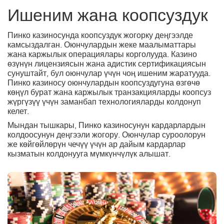
Ишеним жана коопсуздук
Пинко казиносунда коопсуздук жогорку деңгээлде
камсыздалган. Оюнчулардын жеке маалыматтары
жана каржылык операциялары корголууда. Казино
өзүнүн лицензиясын жана адистик сертификациясын
сунуштайт, бул оюнчулар үчүн чоң ишеним жаратууда.
Пинко казиносу оюнчулардын коопсуздугуна өзгөчө
көңүл бурат жана каржылык транзакцияларды коопсуз
жүргүзүү үчүн заманбап технологияларды колдонуп
келет.
Мындан тышкары, Пинко казиносунун кардарлардын
колдоосунун деңгээли жогору. Оюнчулар суроолорун
же көйгөйлөрүн чечүү үчүн ар дайым кардарлар
кызматын колдонууга мүмкүнчүлүк алышат.