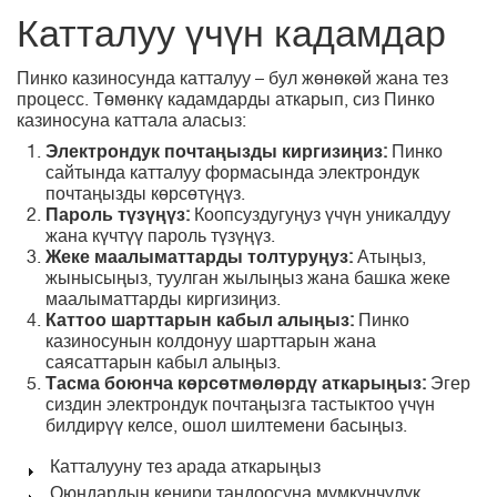
Катталуу үчүн кадамдар
Пинко казиносунда катталуу – бул жөнөкөй жана тез
процесс. Төмөнкү кадамдарды аткарып, сиз Пинко
казиносуна каттала аласыз:
Электрондук почтаңызды киргизиңиз:
Пинко
сайтында катталуу формасында электрондук
почтаңызды көрсөтүңүз.
Пароль түзүңүз:
Коопсуздугуңуз үчүн уникалдуу
жана күчтүү пароль түзүңүз.
Жеке маалыматтарды толтуруңуз:
Атыңыз,
жынысыңыз, туулган жылыңыз жана башка жеке
маалыматтарды киргизиңиз.
Каттоо шарттарын кабыл алыңыз:
Пинко
казиносунын колдонуу шарттарын жана
саясаттарын кабыл алыңыз.
Тасма боюнча көрсөтмөлөрдү аткарыңыз:
Эгер
сиздин электрондук почтаңызга тастыктоо үчүн
билдирүү келсе, ошол шилтемени басыңыз.
Катталууну тез арада аткарыңыз
Оюндардын кеңири тандоосуна мүмкүнчүлүк