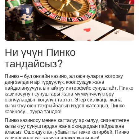
Ни үчүн Пинко
тандайсыз?
Пинко – бул онлайн казино, ал оюнчуларга жогорку
деңгээлдеги ар түрдүүлүк, коопсуздук жана
пайдалануучуга ыңгайлуу интерфейс сунуштайт. Пинко
казиносунун сунуштары жана мүмкүнчүлүктөрү
оюнчулардын көңүлүн тартат. Эгер сиз жаңы жана
кызыктуу оюн тажрыйбасын издеп жатсаңыз, Пинко
казиносу – туура тандоо!
Пинко казиносу менен катталуу аркылуу, сиз көптөгөн
кызыктуу сунуштардан жана оюндардан пайдалана
аласыз. Ошондуктан, убакытты текке кетирбей, Пинко
казиносунда катталууга аракет кылыңыз!