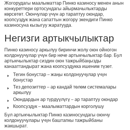
Жогорудагы маалыматтар Пинко казиносу менен анын
конкуреттери ортосундагы айырмачылыктарды
көрсөтөт. Оюнчулар үчүн ар тараптуу оюндар,
коопсуздук жана сапаттын жогору экендиги Пинко
казиносуна кызыгуу жаратууда.
Негизги артыкчылыктар
Пинко казиносу аркылуу биринчи жолу оюн ойногон
колдонуучулар үчүн бир нече артыкчылыктар бар. Бул
артыкчылыктар сиздин оюн тажрыйбаңызды
канааттандырат жана коопсуздукка ишеним түзөт.
Тегин бонустар – жаңы колдонуучулар үчүн
бонустар
Тез депозиттер – ар кандай төлөм системалары
аркылуу
Оюндардын ар түрдүүлүгү – ар тараптуу оюндар
Коопсуздук – маалыматтардын корголушу
Бул артыкчылыктар Пинко казиносундагы оюнчу
колдонуучулары үчүн баштапкы тажрыйбаны
жакшырат.