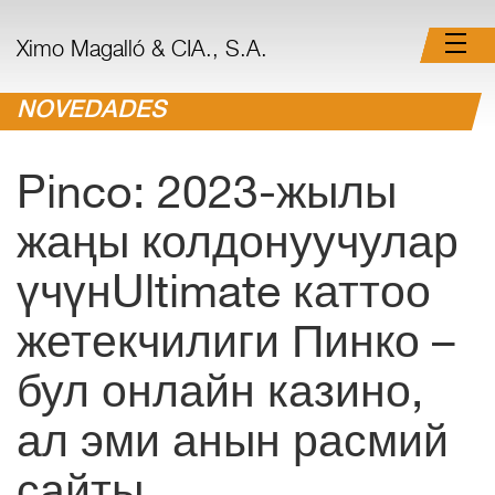
Ximo Magalló & CIA., S.A.
NOVEDADES
Pinco: 2023-жылы
жаңы колдонуучулар
үчүнUltimate каттоо
жетекчилиги Пинко –
бул онлайн казино,
ал эми анын расмий