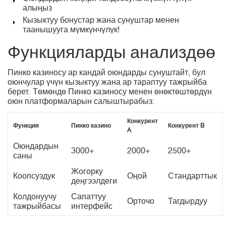
алыңыз
Кызыктуу бонустар жана сунуштар менен
таанышууга мүмкүнчүлүк!
Функцияларды анализдөө
Пинко казиносу ар кандай оюндарды сунуштайт, бул
оюнчулар үчүн кызыктуу жана ар тараптуу тажрыйба
берет. Төмөндө Пинко казиносу менен өнөктөштөрдүн
оюн платформаларын салыштырабыз:
Конкурент
Функция
Пинко казино
Конкурент B
A
Оюндардын
3000+
2000+
2500+
саны
Жогорку
Коопсуздук
Оңой
Стандарттык
деңгээлдеги
Колдонуучу
Сапаттуу
Орточо
Тагдырдуу
тажрыйбасы
интерфейс