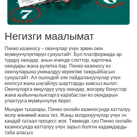
Негизги маалымат
Пинко казиносу – оюнчулар үчүн эркин оюн
мүмкүнчүлүктөрүн сунуштайт. Бул платформада ар
түрдүү оюндар, анын ичинде слоттор, карточка
оюндары жана рулетка бар. Пинко казиносу өз
оюнчуларына уникалдуу керектөө тажрыйбасын
сунуштайт. Ал ошондой эле пайдалануучулар үчүн
коопсуз жана ыңгайлуу шарттарды камсыз кылат.
Оюнчуларга көңүлдүү улуу оюндар, жогорку бонустар
жана кыйынчылыктарга карабастан өз оюндарын
улантууга мүмкүнчүлүк берет.
Мындан тышкары, Пинко онлайн казиносунда катталуу
жолу жөнөкөй жана тез. Жаңы колдонуучулар үчүн эч
кандай татаал процесс жок. Төмөндө, сиз Пинко онлайн
казиносунда катталуу үчүн зарыл болгон кадамдарды
таба аласыз.