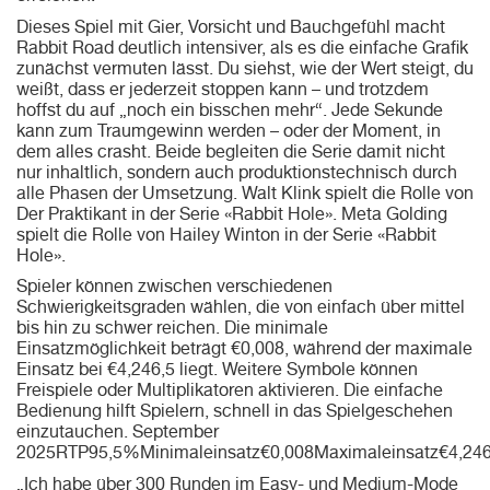
Dieses Spiel mit Gier, Vorsicht und Bauchgefühl macht
Rabbit Road deutlich intensiver, als es die einfache Grafik
zunächst vermuten lässt. Du siehst, wie der Wert steigt, du
weißt, dass er jederzeit stoppen kann – und trotzdem
hoffst du auf „noch ein bisschen mehr“. Jede Sekunde
kann zum Traumgewinn werden – oder der Moment, in
dem alles crasht. Beide begleiten die Serie damit nicht
nur inhaltlich, sondern auch produktionstechnisch durch
alle Phasen der Umsetzung. Walt Klink spielt die Rolle von
Der Praktikant in der Serie «Rabbit Hole». Meta Golding
spielt die Rolle von Hailey Winton in der Serie «Rabbit
Hole».
Spieler können zwischen verschiedenen
Schwierigkeitsgraden wählen, die von einfach über mittel
bis hin zu schwer reichen. Die minimale
Einsatzmöglichkeit beträgt €0,008, während der maximale
Einsatz bei €4,246,5 liegt. Weitere Symbole können
Freispiele oder Multiplikatoren aktivieren. Die einfache
Bedienung hilft Spielern, schnell in das Spielgeschehen
einzutauchen. September
2025RTP95,5%Minimaleinsatz€0,008Maximaleinsatz€4,24
„Ich habe über 300 Runden im Easy- und Medium-Mode